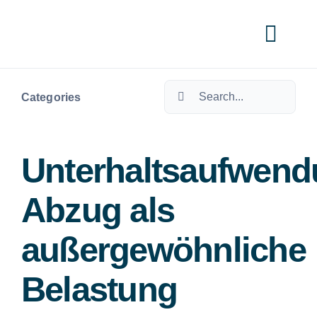
Skip
to
Togg
content
Navi
Search
Cate
Categories
for:
Unterhaltsaufwend
Abzug als
außergewöhnliche
Belastung