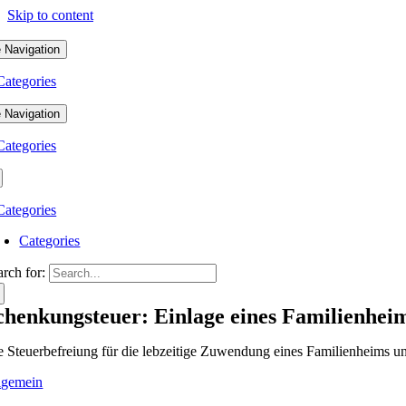
Skip to content
 Navigation
Categories
 Navigation
Categories
Categories
Categories
arch for:
chenkungsteuer: Einlage eines Familienhei
e Steuerbefreiung für die lebzeitige Zuwendung eines Familienheims u
lgemein