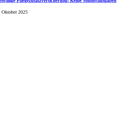
eiwillige Pflegezusatzversicherung: Keine Sonderausgaben
. Oktober 2025