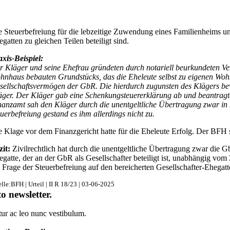
e Steuerbefreiung für die lebzeitige Zuwendung eines Familienheims un
egatten zu gleichen Teilen beteiligt sind.
axis-Beispiel:
r Kläger und seine Ehefrau gründeten durch notariell beurkundeten Ver
hnhaus bebauten Grundstücks, das die Eheleute selbst zu eigenen Wohn
sellschaftsvermögen der GbR. Die hierdurch zugunsten des Klägers be
äger. Der Kläger gab eine Schenkungsteuererklärung ab und beantragte
nanzamt sah den Kläger durch die unentgeltliche Übertragung zwar in H
euerbefreiung gestand es ihm allerdings nicht zu.
e Klage vor dem Finanzgericht hatte für die Eheleute Erfolg. Der BFH 
zit:
Zivilrechtlich hat durch die unentgeltliche Übertragung zwar die 
egatte, der an der GbR als Gesellschafter beteiligt ist, unabhängig vom 
e Frage der Steuerbefreiung auf den bereicherten Gesellschafter-Ehegat
lle:BFH | Urteil | II R 18/23 | 03-06-2025
to newsletter
.
tur ac leo nunc vestibulum.