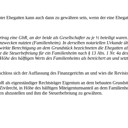
ter Ehegatten kann auch dann zu gewähren sein, wenn der eine Ehegatt
trag eine GbR, an der beide als Gesellschafter zu je ½ beteiligt ware
zwecken nutzten (Familienheim). In derselben notariellen Urkunde übe
wirkte Berechtigung an dem Grundstück bezeichneten die Ehegatten al
 die Steuerbefreiung für ein Familienheim nach § 13 Abs. 1 Nr. 4a de
öhe des hälftigen Werts des Familienheims als bereichert an und setz
schloss sich der Auffassung des Finanzgerichts an und wies die Revis
GbR als eigenständiger Rechtsträger Eigentum an dem bebauten Grundstü
Zivilrecht, in Höhe des hälftigen Miteigentumsanteil an dem Familienhei
ten abzustellen und ihm die Steuerbefreiung zu gewähren.