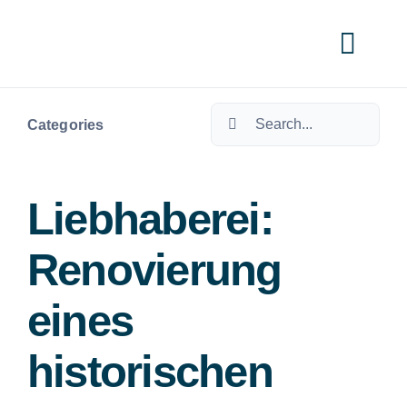
Skip
to
Togg
content
Navi
Search
Cate
Categories
for:
Liebhaberei:
Renovierung
eines
historischen