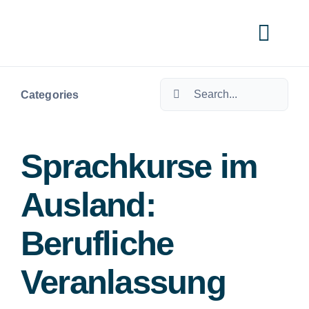
Skip
to
Togg
content
Navi
Search
Cate
Categories
for:
Sprachkurse im
Ausland:
Berufliche
Veranlassung