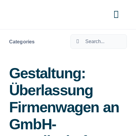
Skip
to
Togg
content
Navi
Search
Cate
Categories
for:
Gestaltung:
Überlassung
Firmenwagen an
GmbH-