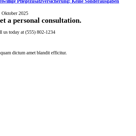
eiwillige Pflegezusatzversicherung: Keine Sonderausgaben
. Oktober 2025
et a personal consultation
.
ll us today at
(555) 802-1234
iquam dictum amet blandit efficitur.