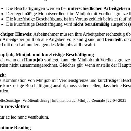
Die Beschäftigungen werden bei
unterschiedlichen Arbeitgebern
Der regelmäßige Monatsverdienst im Minijob mit Verdienstgrenze l
Die kurzfristige Beschäftigung ist im Voraus zeitlich befristet (auf 
Die kurzfristige Beschäftigung wird
nicht berufsmäßig
ausgeübt (
chtiger Hinweis:
Arbeitnehmer müssen ihre Arbeitgeber rechtzeitig üb
r Arbeitgeber prüft ob alle Angaben vollständig sind und
beurteilt
, ob
rd mit den Lohnunterlagen des Minijobs aufbewahrt.
uptjob, Minijob und kurzfristige Beschäftigung
ch wenn ein
Hauptjob
vorliegt, kann ein Minijob mit Verdienstgrenze
rden nicht zusammengerechnet. Gleiches gilt, wenn anstelle der Hauptb
zit:
e Kombination von Minijob mit Verdienstgrenze und kurzfristiger Beschä
ne kurzfristige Beschäftigung ausübt, muss sicherstellen, dass beide B
rden.
lle:Sonstige | Veröffentlichung | Information der Minijob-Zentrale | 22-04-2025
to newsletter
.
tur ac leo nunc vestibulum.
ntinue Reading