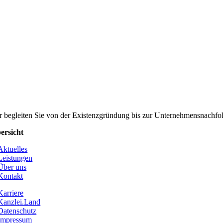
r begleiten Sie von der Existenzgründung bis zur Unternehmensnachfolge
ersicht
Aktuelles
Leistungen
Über uns
Kontakt
Karriere
Kanzlei.Land
Datenschutz
Impressum