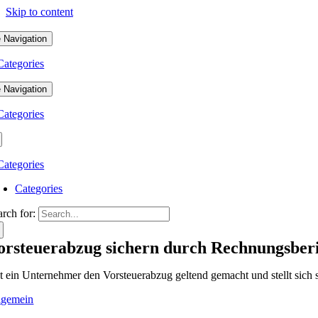
Skip to content
 Navigation
Categories
 Navigation
Categories
Categories
Categories
arch for:
orsteuerabzug sichern durch Rechnungsber
t ein Unternehmer den Vorsteuerabzug geltend gemacht und stellt sich s
lgemein