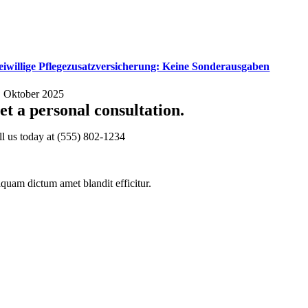
eiwillige Pflegezusatzversicherung: Keine Sonderausgaben
. Oktober 2025
et a personal consultation
.
ll us today at
(555) 802-1234
iquam dictum amet blandit efficitur.