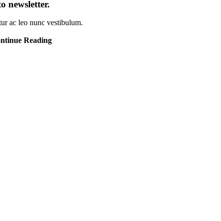
to newsletter
.
tur ac leo nunc vestibulum.
ntinue Reading