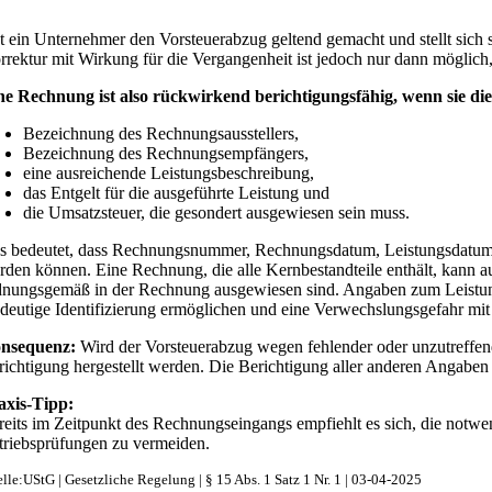
t ein Unternehmer den Vorsteuerabzug geltend gemacht und stellt sich s
rrektur mit Wirkung für die Vergangenheit ist jedoch nur dann möglich,
ne Rechnung ist also rückwirkend berichtigungsfähig, wenn sie die
Bezeichnung des Rechnungsausstellers,
Bezeichnung des Rechnungsempfängers,
eine ausreichende Leistungsbeschreibung,
das Entgelt für die ausgeführte Leistung und
die Umsatzsteuer, die gesondert ausgewiesen sein muss.
s bedeutet, dass Rechnungsnummer, Rechnungsdatum, Leistungsdatum, S
rden können. Eine Rechnung, die alle Kernbestandteile enthält, kann au
dnungsgemäß in der Rechnung ausgewiesen sind. Angaben zum Leistung
ndeutige Identifizierung ermöglichen und eine Verwechslungsgefahr mi
nsequenz:
Wird der Vorsteuerabzug wegen fehlender oder unzutreffen
richtigung hergestellt werden. Die Berichtigung aller anderen Angaben
axis-Tipp:
reits im Zeitpunkt des Rechnungseingangs empfiehlt es sich, die notw
triebsprüfungen zu vermeiden.
lle:UStG | Gesetzliche Regelung | § 15 Abs. 1 Satz 1 Nr. 1 | 03-04-2025