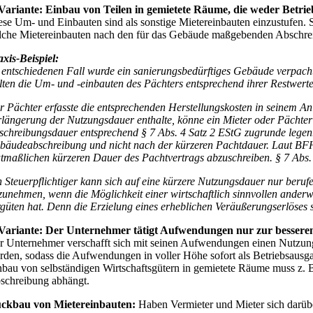
 Variante: Einbau von Teilen in gemietete Räume, die weder Betri
ese Um- und Einbauten sind als sonstige Mietereinbauten einzustufen
lche Mietereinbauten nach den für das Gebäude maßgebenden Abschre
axis-Beispiel:
 entschiedenen Fall wurde ein sanierungsbedürftiges Gebäude verpacht
llten die Um- und -einbauten des Pächters entsprechend ihrer Restwer
r Pächter erfasste die entsprechenden Herstellungskosten in seinem An
rlängerung der Nutzungsdauer enthalte, könne ein Mieter oder Pächte
schreibungsdauer entsprechend § 7 Abs. 4 Satz 2 EStG zugrunde lege
bäudeabschreibung und nicht nach der kürzeren Pachtdauer. Laut BFH
tmaßlichen kürzeren Dauer des Pachtvertrags abzuschreiben. § 7 Abs. 4
n Steuerpflichtiger kann sich auf eine kürzere Nutzungsdauer nur beruf
zunehmen, wenn die Möglichkeit einer wirtschaftlich sinnvollen anderwe
rgüten hat. Denn die Erzielung eines erheblichen Veräußerungserlöses 
 Variante: Der Unternehmer tätigt Aufwendungen nur zur besser
r Unternehmer verschafft sich mit seinen Aufwendungen einen Nutzungsvo
rden, sodass die Aufwendungen in voller Höhe sofort als Betriebsau
nbau von selbständigen Wirtschaftsgütern in gemietete Räume muss z. 
schreibung abhängt.
ckbau von Mietereinbauten:
Haben Vermieter und Mieter sich darübe