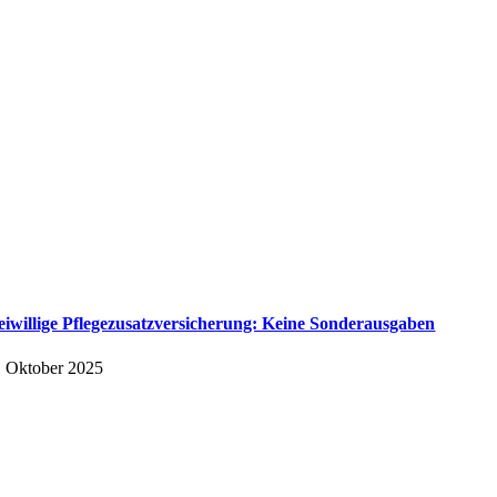
eiwillige Pflegezusatzversicherung: Keine Sonderausgaben
. Oktober 2025