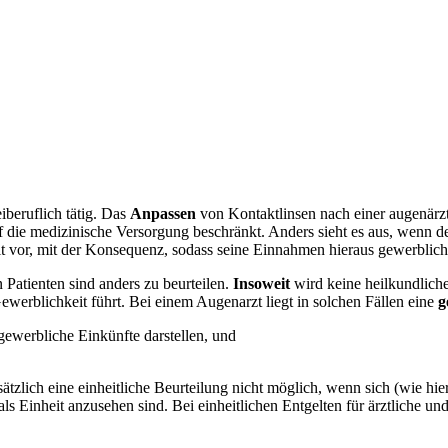
eiberuflich tätig. Das
Anpassen
von Kontaktlinsen nach einer augenärzt
es auf die medizinische Versorgung beschränkt. Anders sieht es aus, wenn 
keit vor, mit der Konsequenz, sodass seine Einnahmen hieraus gewerblic
 Patienten sind anders zu beurteilen.
Insoweit
wird keine heilkundlich
Gewerblichkeit führt. Bei einem Augenarzt liegt in solchen Fällen eine
g
ewerbliche Einkünfte darstellen, und
ätzlich eine einheitliche Beurteilung nicht möglich, wenn sich (wie hie
g als Einheit anzusehen sind. Bei einheitlichen Entgelten für ärztliche