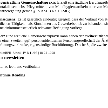
genärztliche Gemeinschaftspraxis:
Erzielt eine ärztliche Berufsaus
ntaktlinsen nebst Pflegemitteln, von Mundhygieneartikeln oder von Mas
färberegelung gemäß § 15 Abs. 3 Nr. 1 EStG).
nsequenz:
Es ist gesetzlich eindeutig geregelt, dass der Verkauf von K
ztlichen Tätigkeit – als Einnahmen aus Gewerbebetrieb zu behandeln si
ine einkommensteuerlich relevante Betätigung vorliegt.
er!
Eine ärztliche Gemeinschaftspraxis kann neben den
freiberufliche
n einer zweiten, ggf. personenidentischen Personengesellschaft der Är
chnungsvordrucke, eigenständige Buchführung). Das heißt, die zweite
lle:BFH | Urteil | IV R 11/97 | 18-02-1998
to newsletter
.
tur ac leo nunc vestibulum.
ntinue Reading