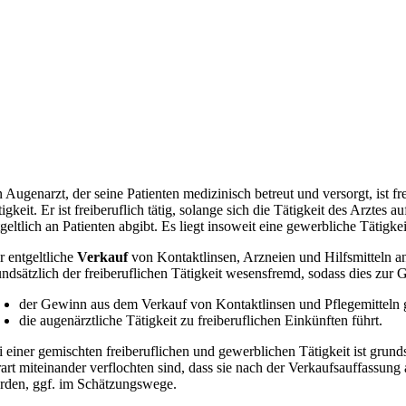
 Augenarzt, der seine Patienten medizinisch betreut und versorgt, ist fr
tigkeit. Er ist freiberuflich tätig, solange sich die Tätigkeit des Arzt
tgeltlich an Patienten abgibt. Es liegt insoweit eine gewerbliche Tätig
r entgeltliche
Verkauf
von Kontaktlinsen, Arzneien und Hilfsmitteln an
undsätzlich der freiberuflichen Tätigkeit wesensfremd, sodass dies zur 
der Gewinn aus dem Verkauf von Kontaktlinsen und Pflegemitteln g
die augenärztliche Tätigkeit zu freiberuflichen Einkünften führt.
i einer gemischten freiberuflichen und gewerblichen Tätigkeit ist grunds
rart miteinander verflochten sind, dass sie nach der Verkaufsauffassun
rden, ggf. im Schätzungswege.