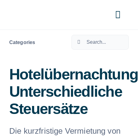
Skip
to
Togg
content
Navi
Search
Cate
Categories
for:
Hotelübernachtung
Unterschiedliche
Steuersätze
Die kurzfristige Vermietung von