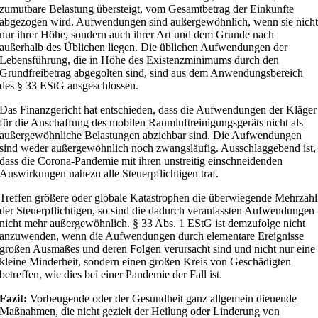
zumutbare Belastung übersteigt, vom Gesamtbetrag der Einkünfte
abgezogen wird. Aufwendungen sind außergewöhnlich, wenn sie nich
nur ihrer Höhe, sondern auch ihrer Art und dem Grunde nach
außerhalb des Üblichen liegen. Die üblichen Aufwendungen der
Lebensführung, die in Höhe des Existenzminimums durch den
Grundfreibetrag abgegolten sind, sind aus dem Anwendungsbereich
des § 33 EStG ausgeschlossen.
Das Finanzgericht hat entschieden, dass die Aufwendungen der Kläger
für die Anschaffung des mobilen Raumluftreinigungsgeräts nicht als
außergewöhnliche Belastungen abziehbar sind. Die Aufwendungen
sind weder außergewöhnlich noch zwangsläufig. Ausschlaggebend ist,
dass die Corona-Pandemie mit ihren unstreitig einschneidenden
Auswirkungen nahezu alle Steuerpflichtigen traf.
Treffen größere oder globale Katastrophen die überwiegende Mehrzahl
der Steuerpflichtigen, so sind die dadurch veranlassten Aufwendungen
nicht mehr außergewöhnlich. § 33 Abs. 1 EStG ist demzufolge nicht
anzuwenden, wenn die Aufwendungen durch elementare Ereignisse
großen Ausmaßes und deren Folgen verursacht sind und nicht nur eine
kleine Minderheit, sondern einen großen Kreis von Geschädigten
betreffen, wie dies bei einer Pandemie der Fall ist.
Fazit:
Vorbeugende oder der Gesundheit ganz allgemein dienende
Maßnahmen, die nicht gezielt der Heilung oder Linderung von